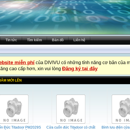
Tin tức
Tìm kiếm
Bản đồ
Liên hệ
bsite miễn phí
của DIVIVU có những tính năng cơ bản của m
Đăng ký tại đây
năng cao cấp hơn, xin vui lòng
HẨM MỚI LÊN
ốn Đức Titadoor PM2029S
Cửa cuốn đức Titadoor có chất
Bình lưu điện cửa