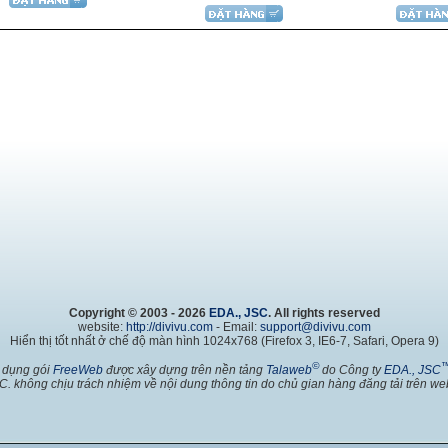
Copyright © 2003 - 2026
EDA., JSC
. All rights reserved
website:
http://divivu.com
- Email:
support@divivu.com
Hiển thị tốt nhất ở chế độ màn hình 1024x768 (Firefox 3, IE6-7, Safari, Opera 9)
©
 dụng gói
FreeWeb
được xây dựng trên nền tảng
Talaweb
do Công ty
EDA., JSC
C. không chịu trách nhiệm về nội dung thông tin do chủ gian hàng đăng tải trên web