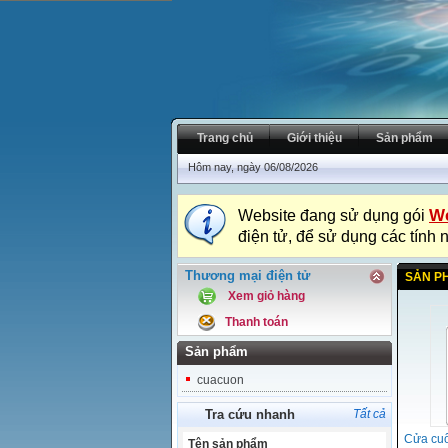
Trang chủ
Giới thiệu
Sản phẩm
Hôm nay, ngày 06/08/2026
We
Website đang sử dụng gói
điện tử, để sử dụng các tính 
Thương mại điện tử
SẢN P
Xem giỏ hàng
Thanh toán
Sản phẩm
cuacuon
Tra cứu nhanh
Tất cả
Cửa cu
Tên sản phẩm