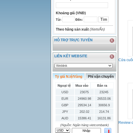
Khoảng giá (VNĐ)
Từ:
Đến:
Theo hãng sản xuất
(Xem/Ẩn)
HỖ TRỢ TRỰC TUYẾN
LIÊN KẾT WEBSITE
Cửa cuốn
Tỷ giá N.tệ/Vàng
Phí vận chuyển
Ngoại tệ
Mua vào
Bán ra
USD
23075
23245
EUR
24960.98
26533.06
GBP
29534.14
30656.9
JPY
202.02
214.74
AUD
15386.41
16131.86
Review 
HKD
2906.04
3028.6
(Nguồn: Ngân hàng vietcombank)
SGD
16755.29
17427.08