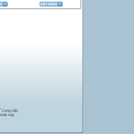
™
Cung cấp.
site này.