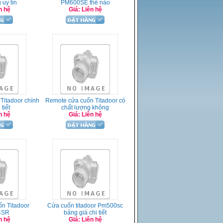
 uy tín
PM600SE thế nào
n hệ
Giá: Liên hệ
Titadoor chính
Remote cửa cuốn Titadoor có
tiết
chất lượng không
n hệ
Giá: Liên hệ
n Titadoor
Cửa cuốn titadoor Pm500sc
4SR
bảng giá chi tiết
n hệ
Giá: Liên hệ