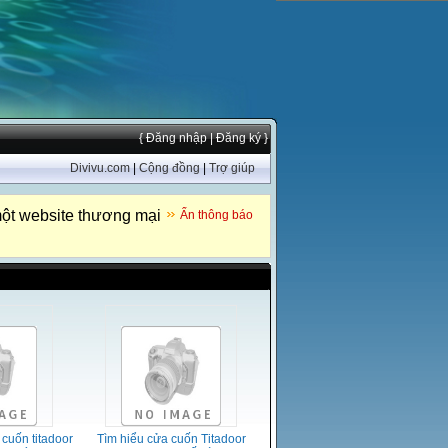
{ Đăng nhập
| Đăng ký }
Divivu.com
|
Cộng đồng
|
Trợ giúp
ột website thương mại
Ẩn thông báo
 cuốn titadoor
Tìm hiểu cửa cuốn Titadoor